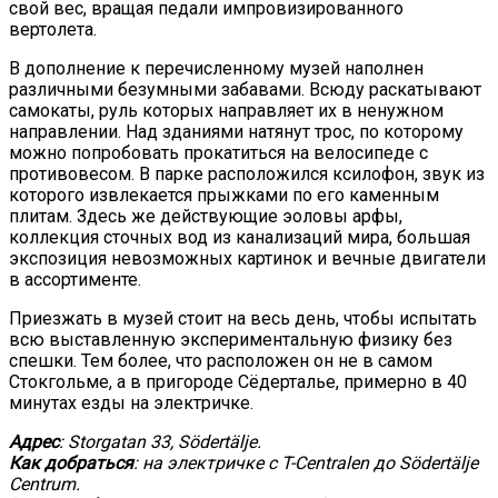
свой вес, вращая педали импровизированного
вертолета.
В дополнение к перечисленному музей наполнен
различными безумными забавами. Всюду раскатывают
самокаты, руль которых направляет их в ненужном
направлении. Над зданиями натянут трос, по которому
можно попробовать прокатиться на велосипеде с
противовесом. В парке расположился ксилофон, звук из
которого извлекается прыжками по его каменным
плитам. Здесь же действующие эоловы арфы,
коллекция сточных вод из канализаций мира, большая
экспозиция невозможных картинок и вечные двигатели
в ассортименте.
Приезжать в музей стоит на весь день, чтобы испытать
всю выставленную экспериментальную физику без
спешки. Тем более, что расположен он не в самом
Стокгольме, а в пригороде Сёдерталье, примерно в 40
минутах езды на электричке.
Адрес
: Storgatan 33, Södertälje.
Как добраться
: на электричке с T-Centralen до Södertälje
Centrum.