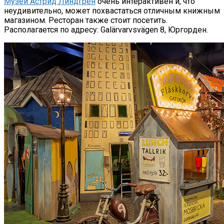
Музей Астрид Линдгрен
очень интерактивен и, что
неудивительно, может похвастаться отличным книжным
магазином. Ресторан также стоит посетить.
Располагается по адресу: Galärvarvsvägen 8, Юргорден.