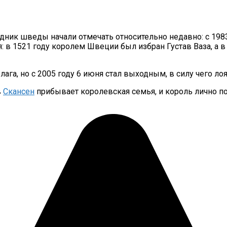
ник шведы начали отмечать относительно недавно: с 1983 г
я: в 1521 году королем Швеции был избран Густав Ваза, а
а, но с 2005 году 6 июня стал выходным, в силу чего лоя
в
Скансен
прибывает королевская семья, и король лично п