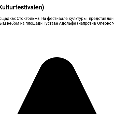
lturfestivalen)
лощадках Стокгольма. На фестивале культуры представлен
м небом на площади Густава Адольфа (напротив Оперного 