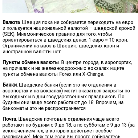
Валюта
. Швеция пока не собирается переходить на евро
и пользуется национальной валютой – шведской кроной
(SEK). Мнемоническое правило для того, чтобы
ориентироваться в шведских ценах: 1 евро = 10 крон.
Ограничений на ввоз в Швецию шведских крон и
иностранной валюты нет.
Пункты обмена валюты
. В центре города, в аэропортах,
на причалах и на железнодорожных вокзалах ищите
пункты обмена валюты Forex или X-Change.
Банки.
Шведские банки (если это не отделения в
аэропортах и на вокзалах) могут оказаться закрыты по
выходных и в дни государственных праздников. По
будням они чаще всего работают до 18. Впрочем, на
банкоматы это не распространяется.
Почта
. Шведские почтовые отделения чаще всего
работают по будням с 9 до 18, а по субботам с 9 до 13 (за
исключением тех, в которых действует особое
расписание). Меж тем если вы просто собираетесь